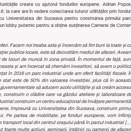
rtunitățile create cu ajutorul fondurilor europene. Adrian Popoi
, la care are în vedere conectarea tuturor utilităților prin fondur
cu Universitatea din Suceava pentru construirea primului par
 și un lobby puternic pentru a obține susținerea Camerei de Comer
oferi. Facem noi treaba asta și încercăm să fim buni la toate și c
rației publice locale, este să dezvoltăm mediul de afaceri. Avea
e locuri de muncă în zona privată. În momentul de față, sun
aceasta și am încercat să chemăm investitori, să avem o politic
țat în 2016 un parc industrial unde am oferit facilități fiscale. Î
e stat este de 50% din valoarea investiției, plus că în aceast
u guvernamentale să aducem acolo utilitățile și să creăm accesu
e, construim o clădire care va găzdui ateliere și laboratoare d
ndustrial construim un centru educațional de învățare permanentă
opene, împreună cu Universitatea din Suceava, construim primu
ului. Pe partea de mobilitate, pe fonduri europene, vom înființ
e transport local din centrul orașului până în parcul industrial […
rte multe acțiuni, seminarii, întâlniri cu oamenii de afaceri