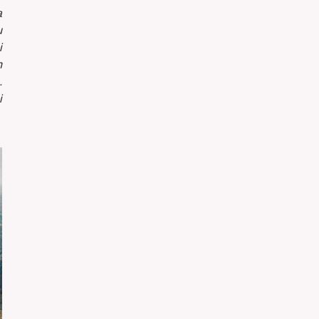
a
u
i
n
.
i