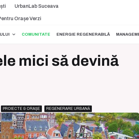
ști
UrbanLab Suceava
 Pentru Orașe Verzi
ULUI
COMUNITATE
ENERGIE REGENERABILĂ
MANAGEME
le mici să devină
PROIECTE & ORAȘE
REGENERARE URBANĂ