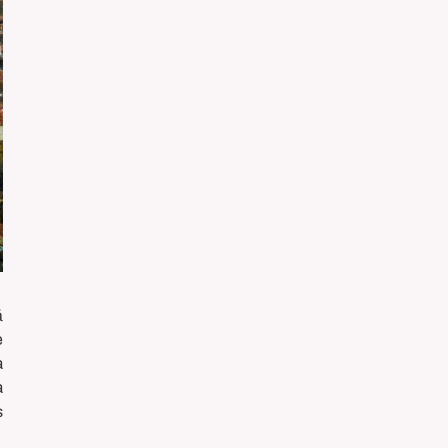
ă
e
a
a
ș