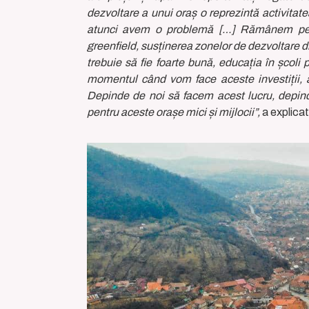
dezvoltare a unui oraș o reprezintă activita
atunci avem o problemă […] Rămânem pe idee
greenfield, susținerea zonelor de dezvoltare din 
trebuie să fie foarte bună, educația în școli
momentul când vom face aceste investiții, atr
Depinde de noi să facem acest lucru, depinde
pentru aceste orașe mici și mijlocii”,
a explica