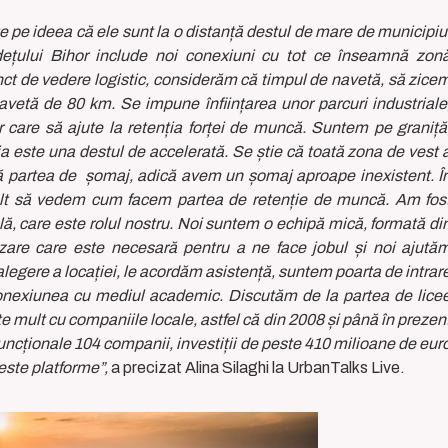
țate pe ideea că ele sunt la o distanță destul de mare de municipiu
dețului Bihor include noi conexiuni cu tot ce înseamnă zon
nct de vedere logistic, considerăm că timpul de navetă, să zice
vetă de 80 km. Se impune înființarea unor parcuri industriale
 care să ajute la retenția forței de muncă. Suntem pe graniță
a este una destul de accelerată. Se știe că toată zona de vest 
 partea de șomaj, adică avem un șomaj aproape inexistent. Î
ult să vedem cum facem partea de retenție de muncă. Am fos
ă, care este rolul nostru. Noi suntem o echipă mică, formată di
izare care este necesară pentru a ne face jobul și noi ajută
alegere a locației, le acordăm asistență, suntem poarta de intrar
conexiunea cu mediul academic. Discutăm de la partea de lice
e mult cu companiile locale, astfel că din 2008 și până în prezen
 funcționale 104 companii, investiții de peste 410 milioane de eur
este platforme”,
a precizat Alina Silaghi la UrbanTalks Live.