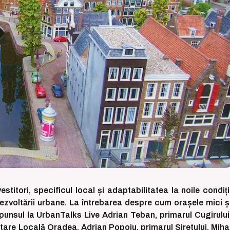
stitori, specificul local și adaptabilitatea la noile condiți
zvoltării urbane. La întrebarea despre cum orașele mici ș
punsul la UrbanTalks Live Adrian Teban, primarul Cugirului
ltare Locală Oradea, Adrian Popoiu, primarul Siretului, Miha