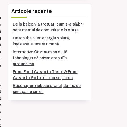
Articole recente
n
ă
De la balcon la trotuar: cum s-a slăbit
sentimentul de comunitate în orașe
m
u
Catch the Sun: energia solară,
înțeleasă la scară umană
s
e
Interactive City: cum ne ajută
tehnologia să privim orașul în
r
profunzime
e
From Food Waste to Taste & From
Waste to Soil: nimic nu se pierde
e
Bucureștenii iubesc orașul, dar nu se
ă
simt parte din el.
n
r
m
e
e