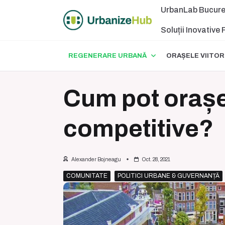
Skip
UrbanLab Bucure
to
content
Soluții Inovative
REGENERARE URBANĂ
ORAȘELE VIITOR
Cum pot orașe
competitive?
Alexander Bojneagu
Oct. 28, 2021
COMUNITATE
POLITICI URBANE & GUVERNANȚĂ