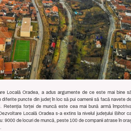
oltare Locală Oradea, a adus argumente de ce este mai bine s
în diferite puncte din județ în loc să pui oamenii să facă navete d
ri. Retenția forței de muncă este cea mai bună armă împotriv
 Dezvoltare Locală Oradea s-a extins la nivelul județului Bihor c
piu: 9000 de locuri de muncă, peste 100 de companii atrase în ora
.