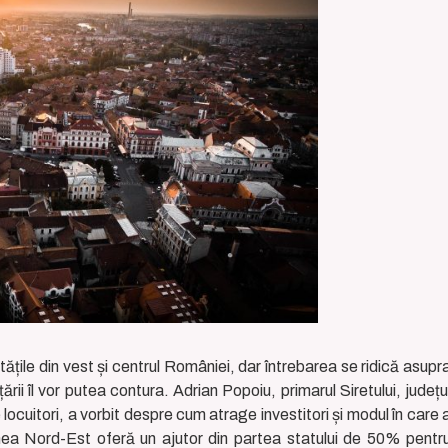
țile din vest și centrul României, dar întrebarea se ridică asupr
 țării îl vor putea contura. Adrian Popoiu, primarul Siretului, județu
uitori, a vorbit despre cum atrage investitori și modul în care 
nea Nord-Est oferă un ajutor din partea statului de 50% pentr