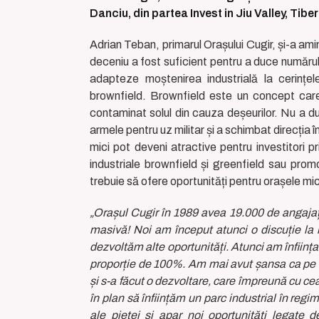
Danciu, din partea Invest in Jiu Valley, Tibe
Adrian Teban, primarul Orașului Cugir, și-a ami
deceniu a fost suficient pentru a duce numărul
adapteze moștenirea industrială la cerințel
brownfield. Brownfield este un concept care 
contaminat solul din cauza deșeurilor. Nu a du
armele pentru uz militar și a schimbat direcția
mici pot deveni atractive pentru investitori pri
industriale brownfield și greenfield sau prom
trebuie să ofere oportunități pentru orașele mici 
„Orașul Cugir în 1989 avea 19.000 de angajaț
masivă! Noi am început atunci o discuție la 
dezvoltăm alte oportunități. Atunci am înființa
proporție de 100%. Am mai avut șansa ca pe o
și s-a făcut o dezvoltare, care împreună cu c
în plan să înființăm un parc industrial în reg
ale pieței și apar noi oportunități legate