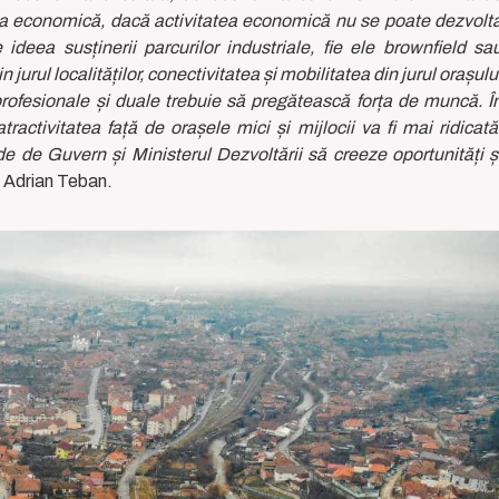
tea economică, dacă activitatea economică nu se poate dezvolt
a susținerii parcurilor industriale, fie ele brownfield sa
jurul localităților, conectivitatea și mobilitatea din jurul orașulu
 profesionale și duale trebuie să pregătească forța de muncă. Î
activitatea față de orașele mici și mijlocii va fi mai ridicată
 de Guvern și Ministerul Dezvoltării să creeze oportunități ș
t Adrian Teban.