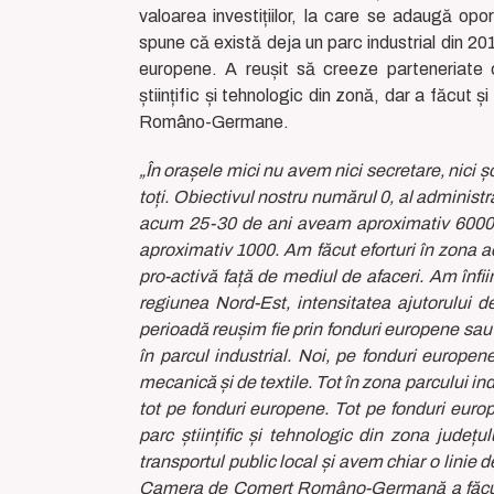
valoarea investițiilor, la care se adaugă opo
spune că există deja un parc industrial din 2016
europene. A reușit să creeze parteneriate 
științific și tehnologic din zonă, dar a făcut
Româno-Germane.
„În orașele mici nu avem nici secretare, nici ș
toți. Obiectivul nostru numărul 0, al administ
acum 25-30 de ani aveam aproximativ 6000 d
aproximativ 1000. Am făcut eforturi în zona 
pro-activă față de mediul de afaceri. Am înfiin
regiunea Nord-Est, intensitatea ajutorului d
perioadă reușim fie prin fonduri europene sa
în parcul industrial. Noi, pe fonduri europen
mecanică și de textile. Tot în zona parcului i
tot pe fonduri europene. Tot pe fonduri eur
parc științific și tehnologic din zona județ
transportul public local și avem chiar o linie d
Camera de Comerț Româno-Germană a făcut foa