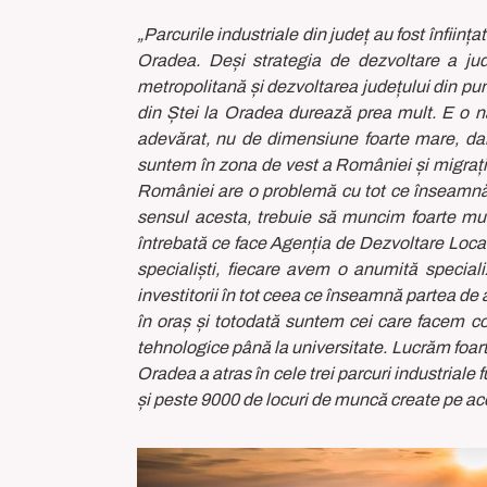
„Parcurile industriale din județ au fost înfiin
Oradea. Deși strategia de dezvoltare a ju
metropolitană și dezvoltarea județului din pu
din Ștei la Oradea durează prea mult. E o na
adevărat, nu de dimensiune foarte mare, dar
suntem în zona de vest a României și migrați
României are o problemă cu tot ce înseamnă
sensul acesta, trebuie să muncim foarte m
întrebată ce face Agenția de Dezvoltare Local
specialiști, fiecare avem o anumită special
investitorii în tot ceea ce înseamnă partea de 
în oraș și totodată suntem cei care facem 
tehnologice până la universitate. Lucrăm foart
Oradea a atras în cele trei parcuri industriale
și peste 9000 de locuri de muncă create pe ac