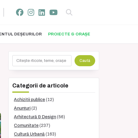
NTUL DEȘEURILOR
PROIECTE & ORAȘE
Caută
Caută
Categorii de articole
Achizitii publice
(12)
Anunțuri
(2)
Arhitectură & Design
(56)
Comunitate
(237)
Cultură Urbană
(163)