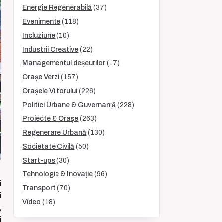
Energie Regenerabilă
(37)
Evenimente
(118)
Incluziune
(10)
Industrii Creative
(22)
Managementul deșeurilor
(17)
Orașe Verzi
(157)
Orașele Viitorului
(226)
Politici Urbane & Guvernanță
(228)
Proiecte & Orașe
(263)
Regenerare Urbană
(130)
Societate Civilă
(50)
Start-ups
(30)
Tehnologie & Inovație
(96)
i
Transport
(70)
i
Video
(18)
,
i