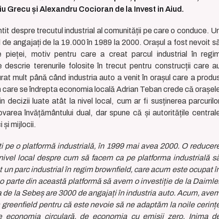
riu Grecu și Alexandru Cocioran de la Invest in Aiud.
ntit despre trecutul industrial al comunității pe care o conduce. U
 de angajați de la 19.000 în 1989 la 2000. Orașul a fost nevoit s
e pieței, motiv pentru care a creat parcul industrial în regi
descrie terenurile folosite în trecut pentru construcții care a
rat mult până când industria auto a venit în orașul care a produ
 în care se îndrepta economia locală Adrian Teban crede că orașel
n decizii luate atât la nivel local, cum ar fi susținerea parcurilo
ovarea învățământului dual, dar spune că și autoritățile central
și mijlocii.
i pe o platformă industrială, în 1999 mai avea 2000. O reducer
nivel local despre cum să facem ca pe platforma industrială s
t un parc industrial în regim brownfield, care acum este ocupat î
 parte din această platformă să avem o investiție de la Daimle
ea de la Sebeș are 3000 de angajați în industria auto. Acum, ave
im greenfield pentru că este nevoie să ne adaptăm la noile cerinț
 de economia circulară, de economia cu emisii zero. Inima d