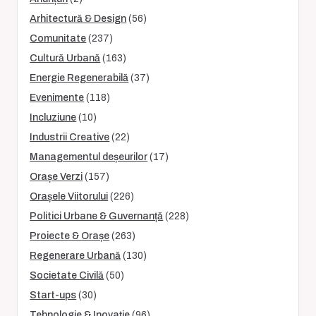
Arhitectură & Design
(56)
Comunitate
(237)
Cultură Urbană
(163)
Energie Regenerabilă
(37)
Evenimente
(118)
Incluziune
(10)
Industrii Creative
(22)
Managementul deșeurilor
(17)
Orașe Verzi
(157)
Orașele Viitorului
(226)
Politici Urbane & Guvernanță
(228)
Proiecte & Orașe
(263)
Regenerare Urbană
(130)
Societate Civilă
(50)
Start-ups
(30)
Tehnologie & Inovație
(96)