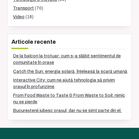
Transport
(70)
Video
(18)
Articole recente
De la balcon la trotuar: cum s-a slăbit sentimentul de
comunitate în orașe
Catch the Sun: energia solară, înțeleasă la scară umană
Interactive City: cum ne ajută tehnologia să privim
orașul în profunzime
From Food Waste to Taste & From Waste to Soil: nimic
nu se pierde
Bucureștenii iubesc orașul, dar nu se simt parte din el.