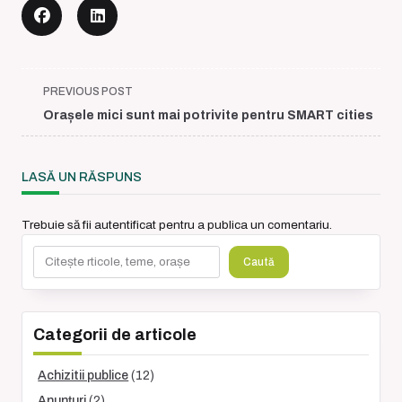
<span
PREVIOUS POST
class="nav-
Orașele mici sunt mai potrivite pentru SMART cities
subtitle
screen-
reader-
LASĂ UN RĂSPUNS
text">Page</span>
Trebuie să fii
autentificat
pentru a publica un comentariu.
Caută
Caută
Categorii de articole
Achizitii publice
(12)
Anunțuri
(2)