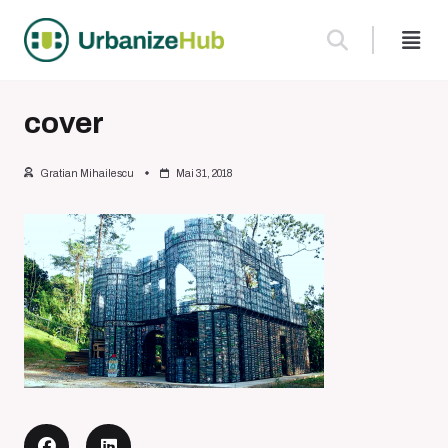
Skip
to
content
cover
Gratian Mihailescu
Mai 31, 2018