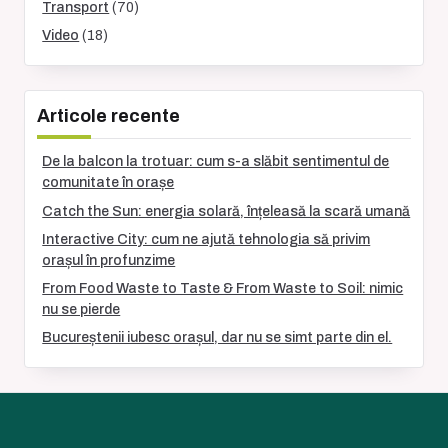
Transport
(70)
Video
(18)
Articole recente
De la balcon la trotuar: cum s-a slăbit sentimentul de
comunitate în orașe
Catch the Sun: energia solară, înțeleasă la scară umană
Interactive City: cum ne ajută tehnologia să privim
orașul în profunzime
From Food Waste to Taste & From Waste to Soil: nimic
nu se pierde
Bucureștenii iubesc orașul, dar nu se simt parte din el.