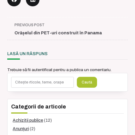
<span
PREVIOUS POST
class="nav-
Orășelul din PET-uri construit în Panama
subtitle
screen-
reader-
LASĂ UN RĂSPUNS
text">Page</span>
Trebuie să fii
autentificat
pentru a publica un comentariu.
Caută
Caută
Categorii de articole
Achizitii publice
(12)
Anunțuri
(2)