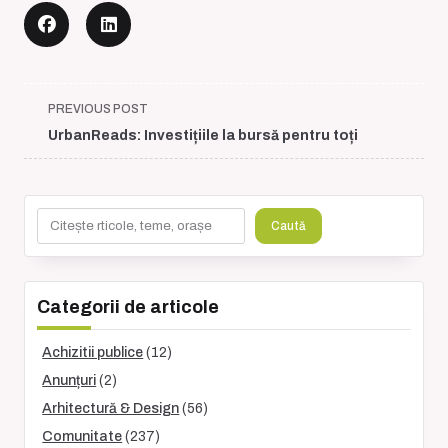
<span
PREVIOUS POST
class="nav-
UrbanReads: Investițiile la bursă pentru toți
subtitle
screen-
reader-
Caută
text">Page</span>
Caută
Categorii de articole
Achizitii publice
(12)
Anunțuri
(2)
Arhitectură & Design
(56)
Comunitate
(237)