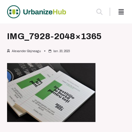
Skip
to
content
IMG_7928-2048×1365
Alexander Bojneagu
Ian. 20, 2023