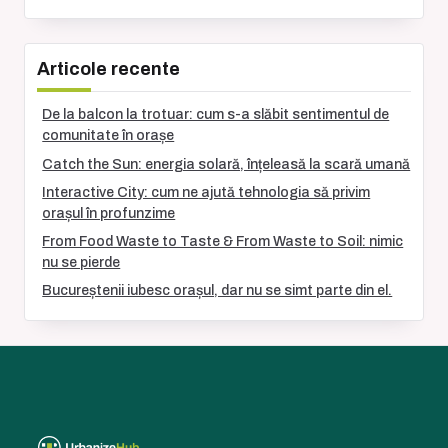
Articole recente
De la balcon la trotuar: cum s-a slăbit sentimentul de
comunitate în orașe
Catch the Sun: energia solară, înțeleasă la scară umană
Interactive City: cum ne ajută tehnologia să privim
orașul în profunzime
From Food Waste to Taste & From Waste to Soil: nimic
nu se pierde
Bucureștenii iubesc orașul, dar nu se simt parte din el.