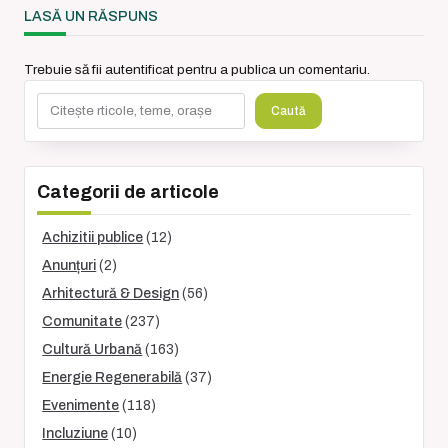
reader-
LASĂ UN RĂSPUNS
text">Page</span>
Trebuie să fii
autentificat
pentru a publica un comentariu.
Caută
Caută
Categorii de articole
Achizitii publice
(12)
Anunțuri
(2)
Arhitectură & Design
(56)
Comunitate
(237)
Cultură Urbană
(163)
Energie Regenerabilă
(37)
Evenimente
(118)
Incluziune
(10)