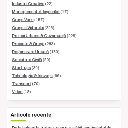
Industrii Creative
(22)
Managementul deșeurilor
(17)
Orașe Verzi
(157)
Orașele Viitorului
(226)
Politici Urbane & Guvernanță
(228)
Proiecte & Orașe
(263)
Regenerare Urbană
(130)
Societate Civilă
(50)
Start-ups
(30)
Tehnologie & Inovație
(96)
Transport
(70)
Video
(18)
Articole recente
De la balcon la trotuar: cum s-a slăbit sentimentul de