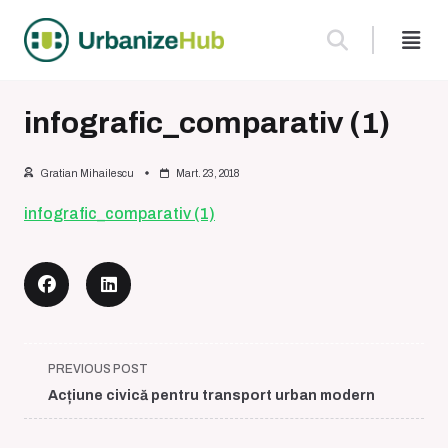
Skip
to
content
infografic_comparativ (1)
Gratian Mihailescu
Mart. 23, 2018
infografic_comparativ (1)
<span
PREVIOUS POST
class="nav-
Acțiune civică pentru transport urban modern
subtitle
screen-