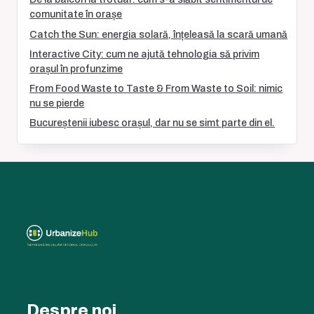
comunitate în orașe
Catch the Sun: energia solară, înțeleasă la scară umană
Interactive City: cum ne ajută tehnologia să privim
orașul în profunzime
From Food Waste to Taste & From Waste to Soil: nimic
nu se pierde
Bucureștenii iubesc orașul, dar nu se simt parte din el.
Despre noi