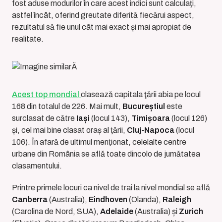
fost aduse modurilor în care acest indici sunt calculaţi,
astfel încât, oferind greutate diferitǎ fiecǎrui aspect,
rezultatul sǎ fie unul cât mai exact și mai apropiat de
realitate.
Acest top mondial
claseazǎ capitala ţǎrii abia pe locul
168 din totalul de 226. Mai mult,
Bucureștiul
este
surclasat de cǎtre
Iași
(locul 143),
Timișoara
(locul 126)
și, cel mai bine clasat oraș al ţǎrii,
Cluj-Napoca
(locul
106). În afarǎ de ultimul menţionat, celelalte centre
urbane din România se aflǎ toate dincolo de jumǎtatea
clasamentului.
Printre primele locuri ca nivel de trai la nivel mondial se aflǎ
Canberra
(Australia),
Eindhoven
(Olanda),
Raleigh
(Carolina de Nord, SUA),
Adelaide
(Australia) și
Zurich