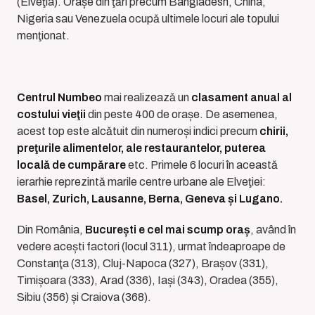
(Elveţia). Orașe din ţǎri precum Bangladesh, China,
Nigeria sau Venezuela ocupǎ ultimele locuri ale topului
menţionat.
Centrul Numbeo
mai realizeazǎ un
clasament anual al
costului vieţii
din peste 400 de orașe. De asemenea,
acest top este alcǎtuit din numeroși indici precum
chirii,
preţurile alimentelor, ale restaurantelor, puterea
localǎ de cumpǎrare
etc. Primele 6 locuri în aceastǎ
ierarhie reprezintǎ marile centre urbane ale Elveţiei:
Basel, Zurich, Lausanne, Berna, Geneva și Lugano.
Din România,
București e cel mai scump oraș
, având în
vedere acești factori (locul 311), urmat îndeaproape de
Constanţa (313), Cluj-Napoca (327), Brașov (331),
Timișoara (333), Arad (336), Iași (343), Oradea (355),
Sibiu (356) și Craiova (368).