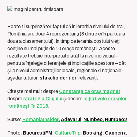
Poate fi surprinzǎtor faptul cǎ în ierarhia nivelului de trai,
România are doar 4 reprezentanţi (3 dintre ei în partea a
doua a clasamentului), în timp ce ierarhia costului vieţii
conţine nu mai puţin de 10 orașe românești. Aceste
rezultate trebuie interpretate atât la nivel individual –
pentru a înţelege diferenţele și implicaţiile acestora – cât
și la nivelul administraţiilor locale, regionale și naţionale –
așadar tuturor
‘stakeholder-ilor’
relevanţi.
Citește mai mult despre
Constanţa ca oraș magnet
,
despre
strategia Clujului
și despre
iniţiativele orașelor
românești în 2018
.
Surse:
RomaniaInsider
,
Adevarul
,
Numbeo,
Numbeo2
Photo:
BucurestiFM
,
CultureTrip
,
Booking
,
Canberra