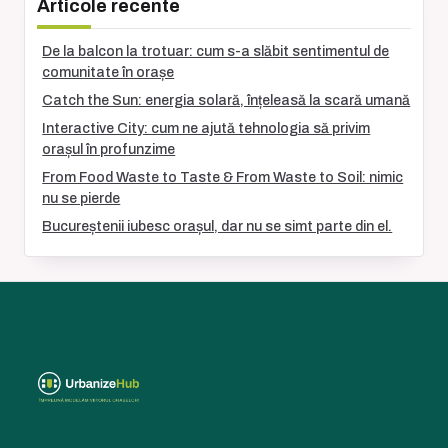
Articole recente
De la balcon la trotuar: cum s-a slăbit sentimentul de
comunitate în orașe
Catch the Sun: energia solară, înțeleasă la scară umană
Interactive City: cum ne ajută tehnologia să privim
orașul în profunzime
From Food Waste to Taste & From Waste to Soil: nimic
nu se pierde
Bucureștenii iubesc orașul, dar nu se simt parte din el.