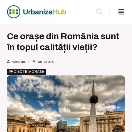
Skip
to
content
Ce orașe din România sunt
în topul calității vieții?
Matei Idu
Ian. 10, 2019
PROIECTE & ORAȘE