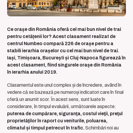
Ce orașe din România oferǎ cel mai bun nivel de trai
pentru cetățenii lor? Acest clasament realizat de
centrul Numbeo comparǎ 226 de orașe pentru a
stabili ierarhia orașelor cu cel mai bun nivel de trai.
Iași, Timișoara, București și Cluj-Napoca figureazǎ în
acest clasament, fiind singurele orașe din România
în ierarhia anului 2019.
Clasamentul este unul complex și de încredere, având în
vedere cǎ se bazeazǎ pe numeroși indicatori care în final
oferǎ un anumit scor. În acest sens, sunt luate în
considerare, în timpul evaluǎrii, urmǎtoarele aspecte:
puterea de cumpǎrare, siguranţa, costul vieţii, preţul
proprietǎţilor în raport cu veniturile, poluarea,
climatul și timpul petrecut în trafic.
Schimbǎri noi au