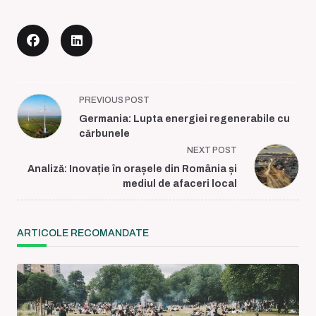
<span
PREVIOUS POST
class="nav-
Germania: Lupta energiei regenerabile cu
subtitle
cǎrbunele
screen-
NEXT POST
reader-
Analiză: Inovație în orașele din România și
text">Page</span>
mediul de afaceri local
ARTICOLE RECOMANDATE