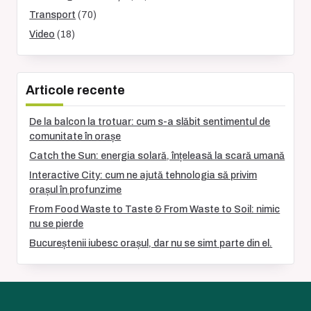
Transport
(70)
Video
(18)
Articole recente
De la balcon la trotuar: cum s-a slăbit sentimentul de
comunitate în orașe
Catch the Sun: energia solară, înțeleasă la scară umană
Interactive City: cum ne ajută tehnologia să privim
orașul în profunzime
From Food Waste to Taste & From Waste to Soil: nimic
nu se pierde
Bucureștenii iubesc orașul, dar nu se simt parte din el.