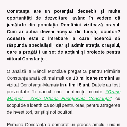
Constanţa are un potenţial deosebit şi multe
oportunităţi de dezvoltare, având în vedere că
jumătate din populația României vizitează orașul.
Cum ar putea deveni aceștia din turiști, locuitori?
Aceasta este o întrebare la care încearcă să
răspundă specialiștii, dar și administrația orașului,
care a pregătit un set de acțiuni și proiecte pentru
viitorul Constanței.
O analiză a Băncii Mondiale pregătită pentru Primăria
Constanța arată că mai mult de
10 milioane români
au
vizitat Constanța-Mamaia
în ultimii 5 ani
. Datele au fost
prezentate în cadrul unei conferințe numite
“Orașe
Magnet – Zona Urbană Funcțională Constanța”
, cu
scopul de a identifica soluții pentru oraș, pentru atragerea
de investitori, turiști și noi locuitori.
Primăria Constanța a demarat un proces amplu, unic în