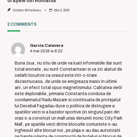
orașele din România
Gratian Mihailescu
Mai 2, 2018
2 COMMENTS
Garcia Calavera
4 mai 2018 la 8:22
Buna ziua , nu stiu de unde va luati informatiile dar sunt
total eronate , eu sunt Constantean si va zic alaturi de
ceilalti locuitori ca orasul este intr-o stare
dezastruoasa , de unde se emigreaza masiv in ultimii
ani , un efect total opus magnetismului. Calitatea vietii
este deplorabila , primaria Constanta condusa de
condamnatul Radu Mazare si continuata de protejatul
lui Decebal Fagadau duce o politica de distrugere a
spatiilor verzi si a bazelor sportive (in singurul parc din
oras s-a construit un mall urias denumit ironic City Park
Mall , pe spatiile verzi dintre blocurile comuniste s-au
inghesuit alte blocuri noi , pe plaja s-au dau autorizatii
pe banda rulanta de constructii de hoteluri si blocuri de