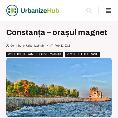
Skip
to
content
Constanța – orașul magnet
Contribuitor UrbanizeHub
Feb. 11, 2018
POLITICI URBANE & GUVERNANȚĂ
PROIECTE & ORAȘE