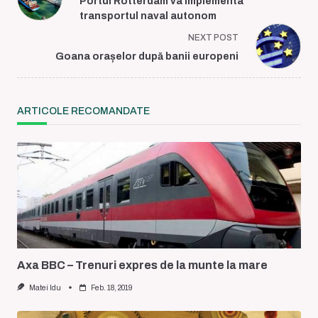
Portul Rotterdam va implementa
subtitle
transportul naval autonom
screen-
NEXT POST
reader-
Goana orașelor după banii europeni
text">Page</span>
ARTICOLE RECOMANDATE
Axa BBC – Trenuri expres de la munte la mare
Matei Idu
Feb. 18, 2019