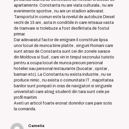
apartamente. Constanta nu are viata culturala , nu are
evenimente sportive , nu are un stadion adevarat.
Tansportul in comun este la nivelul de autobuze Diesel
vechi de 15 ani , asta in conditiile in care reteaua vasta
de tramvaie si trolebuze a fost desfiintata de fostul
primar.
Dar adevaratul factor de emigrare il constituie lipsa
unor locuri de munca bine platite , singurii Romani care
sunt atrasi de Constanta sunt cei din zonele sarace
din Moldova si Sud , care vin in timpul sezonului turistic
pentru a ocupa locuri de munca precum personal
hotelier sau personal restaurante (bucatar , opstar ,
barman etc). La Constanta nu exista industrie , nu se
produce nimic , nu exista o comunitate IT , majoritatea
banilor sunt pompati in oras de navigatori si singurele
universitati care atrag studenti din tara sunt cele pe
profil maritim.
Aveti un articol foarte eronat domnilor care pare scris
la comanda.
Camelia