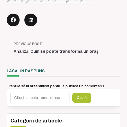
<span
PREVIOUS POST
class="nav-
Analiză: Cum se poate transforma un oraș
subtitle
screen-
reader-
LASĂ UN RĂSPUNS
text">Page</span>
Trebuie să fii
autentificat
pentru a publica un comentariu.
Caută
Caută
Categorii de articole