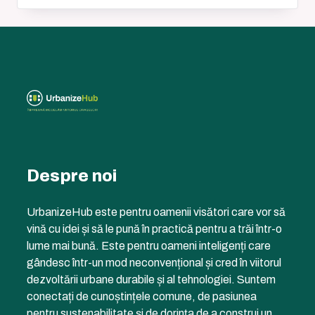
Despre noi
UrbanizeHub este pentru oamenii visători care vor să
vină cu idei și să le pună în practică pentru a trăi într-o
lume mai bună. Este pentru oameni inteligenți care
gândesc într-un mod neconvențional și cred în viitorul
dezvoltării urbane durabile și al tehnologiei. Suntem
conectați de cunoștințele comune, de pasiunea
pentru sustenabilitate și de dorința de a construi un