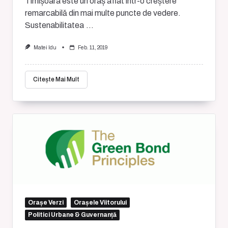
Timișoara este un oraș aflat într-o creștere
remarcabilǎ din mai multe puncte de vedere.
Sustenabilitatea
...
Matei Idu
Feb. 11, 2019
Citește Mai Mult
Orașe Verzi
Orașele Viitorului
Politici Urbane & Guvernanță