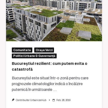
Comunitate
Orașe Verzi
Politici Urbane & Guvernanță
Bucureștiul rezilient: cum putem evita o
catastrofă
Bucureștiul este situat într-o zonă pentru care
prognozele climatologilor indică o încălzire
puternică în următoarele
...
Contribuitor UrbanizeHub
Feb. 28, 2019