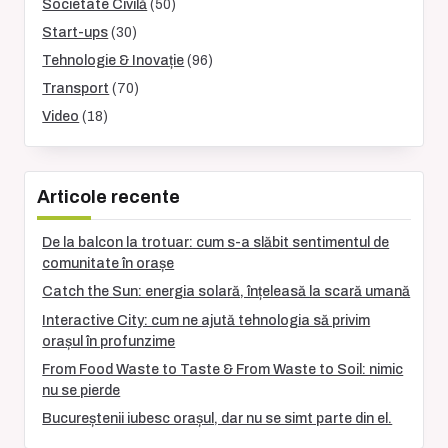
Societate Civilă
(50)
Start-ups
(30)
Tehnologie & Inovație
(96)
Transport
(70)
Video
(18)
Articole recente
De la balcon la trotuar: cum s-a slăbit sentimentul de
comunitate în orașe
Catch the Sun: energia solară, înțeleasă la scară umană
Interactive City: cum ne ajută tehnologia să privim
orașul în profunzime
From Food Waste to Taste & From Waste to Soil: nimic
nu se pierde
Bucureștenii iubesc orașul, dar nu se simt parte din el.