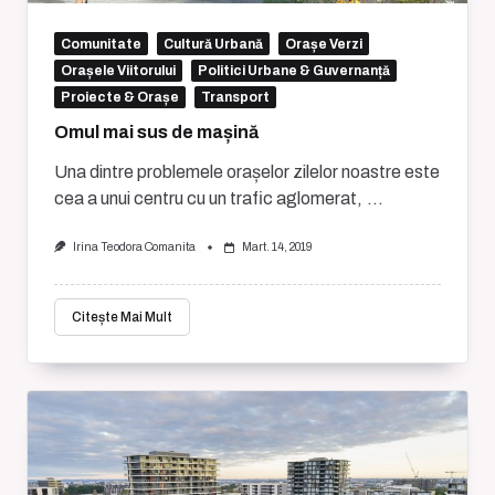
Comunitate
Cultură Urbană
Orașe Verzi
Orașele Viitorului
Politici Urbane & Guvernanță
Proiecte & Orașe
Transport
Omul mai sus de mașină
Una dintre problemele orașelor zilelor noastre este
cea a unui centru cu un trafic aglomerat,
...
Irina Teodora Comanita
Mart. 14, 2019
Citește Mai Mult