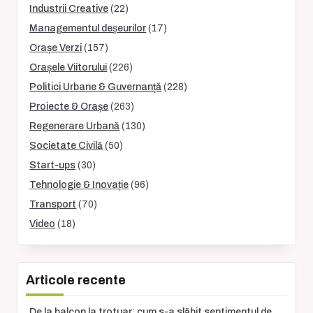
Industrii Creative
(22)
Managementul deșeurilor
(17)
Orașe Verzi
(157)
Orașele Viitorului
(226)
Politici Urbane & Guvernanță
(228)
Proiecte & Orașe
(263)
Regenerare Urbană
(130)
Societate Civilă
(50)
Start-ups
(30)
Tehnologie & Inovație
(96)
Transport
(70)
Video
(18)
Articole recente
De la balcon la trotuar: cum s-a slăbit sentimentul de