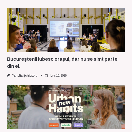
Bucureștenii iubesc orașul, dar nu se simt parte
din el.
Yanolia Șchiopoiu
Iun. 10, 2026