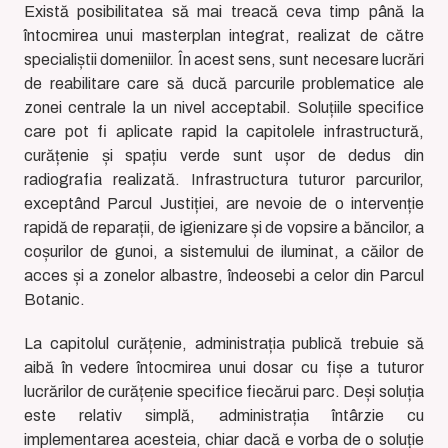
Există posibilitatea să mai treacă ceva timp până la
întocmirea unui masterplan integrat, realizat de către
specialiștii domeniilor. În acest sens, sunt necesare lucrări
de reabilitare care să ducă parcurile problematice ale
zonei centrale la un nivel acceptabil. Soluțiile specifice
care pot fi aplicate rapid la capitolele infrastructură,
curățenie și spațiu verde sunt ușor de dedus din
radiografia realizată. Infrastructura tuturor parcurilor,
exceptând Parcul Justiției, are nevoie de o intervenție
rapidă de reparații, de igienizare și de vopsire a băncilor, a
coșurilor de gunoi, a sistemului de iluminat, a căilor de
acces și a zonelor albastre, îndeosebi a celor din Parcul
Botanic.
La capitolul curățenie, administrația publică trebuie să
aibă în vedere întocmirea unui dosar cu fișe a tuturor
lucrărilor de curățenie specifice fiecărui parc. Deși soluția
este relativ simplă, administrația întârzie cu
implementarea acesteia, chiar dacă e vorba de o soluție