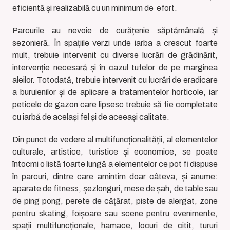
eficientă și realizabilă cu un minimum de efort.
Parcurile au nevoie de curățenie săptămânală și
sezonieră. În spațiile verzi unde iarba a crescut foarte
mult, trebuie intervenit cu diverse lucrări de grădinărit,
intervenție necesară și în cazul tufelor de pe marginea
aleilor. Totodată, trebuie intervenit cu lucrări de eradicare
a buruienilor și de aplicare a tratamentelor horticole, iar
peticele de gazon care lipsesc trebuie să fie completate
cu iarbă de același fel și de aceeași calitate.
Din punct de vedere al multifuncționalității, al elementelor
culturale, artistice, turistice și economice, se poate
întocmi o listă foarte lungă a elementelor ce pot fi dispuse
în parcuri, dintre care amintim doar câteva, și anume:
aparate de fitness, șezlonguri, mese de șah, de table sau
de ping pong, perete de cățărat, piste de alergat, zone
pentru skating, foișoare sau scene pentru evenimente,
spații multifuncționale, hamace, locuri de citit, tururi