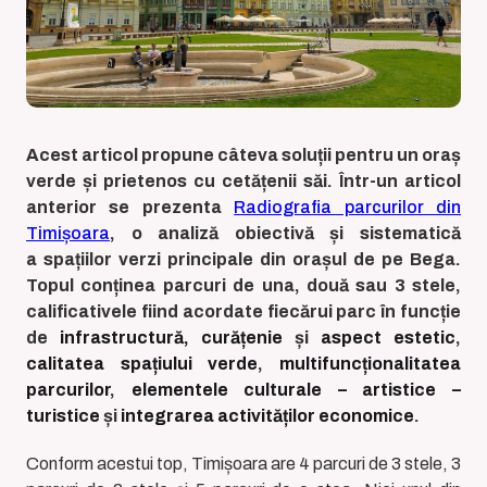
Acest articol propune câteva soluții pentru un oraș
verde și prietenos cu cetățenii săi. Într-un articol
anterior se prezenta
Radiografia parcurilor din
Timișoara
,
o analiză obiectivă și sistematică
a spațiilor verzi principale din orașul de pe Bega.
Topul conținea parcuri de una, două sau 3 stele,
calificativele fiind acordate fiecărui parc în funcție
de
infrastructură,
curățenie
și
aspect estetic
,
calitatea spațiului verde
,
multifuncționalitatea
parcurilor
,
elementele culturale – artistice –
turistice
și
integrarea activităților economice
.
Conform acestui top, Timișoara are 4 parcuri de 3 stele, 3