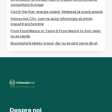
comunitate în orașe
Catch the Sun: energia solară, înțeleasă la scară umană
Interactive City: cum ne ajută tehnologia să privim
orașul în profunzime
From Food Waste to Taste & From Waste to Soil: nimic
nu se pierde
Bucureștenii iubesc orașul, dar nu se simt parte din el.
Despre noi