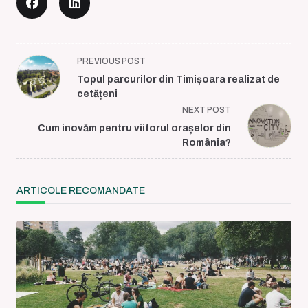
<span
PREVIOUS POST
class="nav-
Topul parcurilor din Timișoara realizat de
subtitle
cetățeni
screen-
NEXT POST
reader-
Cum inovăm pentru viitorul orașelor din
text">Page</span>
România?
ARTICOLE RECOMANDATE