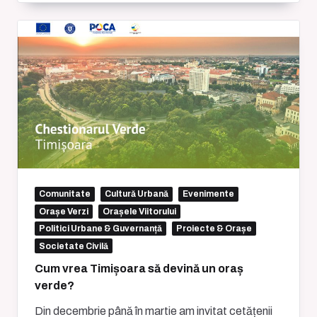
Comunitate
Cultură Urbană
Evenimente
Orașe Verzi
Orașele Viitorului
Politici Urbane & Guvernanță
Proiecte & Orașe
Societate Civilă
Cum vrea Timișoara să devină un oraș
verde?
Din decembrie până în martie am invitat cetățenii