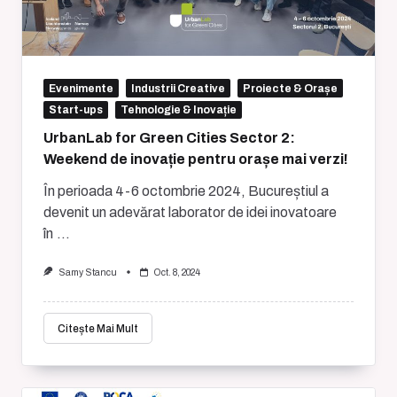
Evenimente
Industrii Creative
Proiecte & Orașe
Start-ups
Tehnologie & Inovație
UrbanLab for Green Cities Sector 2:
Weekend de inovație pentru orașe mai verzi!
În perioada 4-6 octombrie 2024, Bucureștiul a
devenit un adevărat laborator de idei inovatoare
în
...
Samy Stancu
Oct. 8, 2024
Citește Mai Mult