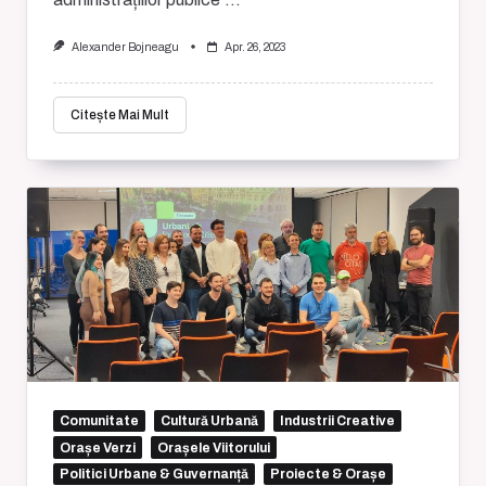
Alexander Bojneagu
Apr. 26, 2023
Citește Mai Mult
Comunitate
Cultură Urbană
Industrii Creative
Orașe Verzi
Orașele Viitorului
Politici Urbane & Guvernanță
Proiecte & Orașe