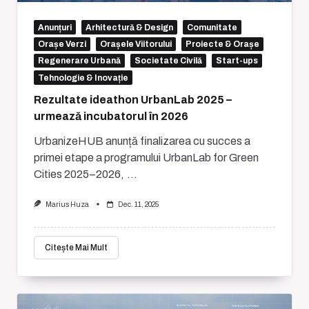
Anunțuri
Arhitectură & Design
Comunitate
Orașe Verzi
Orașele Viitorului
Proiecte & Orașe
Regenerare Urbană
Societate Civilă
Start-ups
Tehnologie & Inovație
Rezultate ideathon UrbanLab 2025 –
urmează incubatorul în 2026
UrbanizeHUB anunță finalizarea cu succes a
primei etape a programului UrbanLab for Green
Cities 2025–2026,
...
Marius Huza
Dec. 11, 2025
Citește Mai Mult