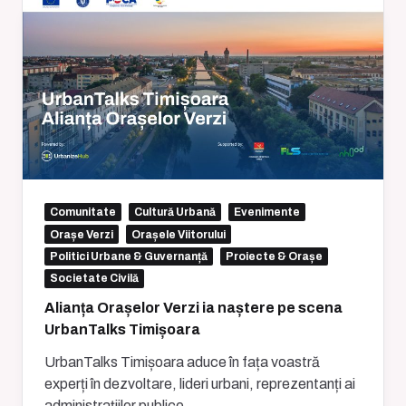
Comunitate
Cultură Urbană
Evenimente
Orașe Verzi
Orașele Viitorului
Politici Urbane & Guvernanță
Proiecte & Orașe
Societate Civilă
Alianța Orașelor Verzi ia naștere pe scena
UrbanTalks Timișoara
UrbanTalks Timișoara aduce în fața voastră
experți în dezvoltare, lideri urbani, reprezentanți ai
administrațiilor publice
...