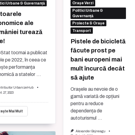
Orașe Verzi
tici Urbane & Guvernanță
Politici Urbane &
toarele
Guvernanță
onomice ale
Proiecte & Orașe
Transport
mâniei turează
e!
Pistele de bicicletă
făcute prost pe
Stat tocmai a publicat
bani europeni mai
le pe 2022, în ceea ce
ește performanța
mult încurcă decât
omică a statelor
...
să ajute
ntribuitor UrbanizeHub
Orașele au nevoie de o
t. 27, 2023
gamă variată de opțiuni
pentru a reduce
dependența de
tește Mai Mult
autoturismul
...
Alexander Bojneagu