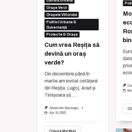
Cultură Urbană
Poli
Orașe Verzi
Mo
Orașele Viitorului
ec
Politici Urbane &
Guvernanță
Ro
Proiecte & Orașe
bin
Cum vrea Reșița să
Euro
devină un oraș
date
verde?
priv
econ
Din decembrie până în
martie am invitat cetățenii
Co
din Reșița, Lugoj, Arad și
Mar
Timișoara să
...
Alexander Bojneagu
Ci
Apr. 10, 2023
Citește Mai Mult