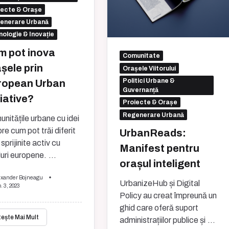
iecte & Orașe
enerare Urbană
ologie & Inovație
m pot inova
Comunitate
șele prin
Orașele Viitorului
Politici Urbane &
ropean Urban
Guvernanță
tiative?
Proiecte & Orașe
Regenerare Urbană
nitățile urbane cu idei
re cum pot trăi diferit
UrbanReads:
sprijinite activ cu
Manifest pentru
uri europene.
...
orașul inteligent
exander Bojneagu
UrbanizeHub și Digital
. 3, 2023
Policy au creat împreună un
ghid care oferă suport
tește Mai Mult
administrațiilor publice și
...