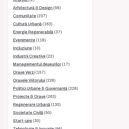
Arhitectură & Design
(56)
Comunitate
(237)
Cultură Urbană
(163)
Energie Regenerabilă
(37)
Evenimente
(118)
Incluziune
(10)
Industrii Creative
(22)
Managementul deșeurilor
(17)
Orașe Verzi
(157)
Orașele Viitorului
(226)
Politici Urbane & Guvernanță
(228)
Proiecte & Orașe
(263)
Regenerare Urbană
(130)
Societate Civilă
(50)
Start-ups
(30)
Tehnologie & Inovație
(96)