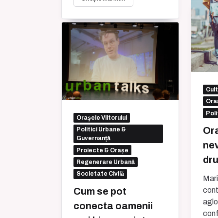
Cul
Oraș
Poli
Orașele Viitorului
Ora
Politici Urbane &
Guvernanță
nev
Proiecte & Orașe
dr
Regenerare Urbană
Societate Civilă
Mari
Cum se pot
cont
aglo
conecta oamenii
conf