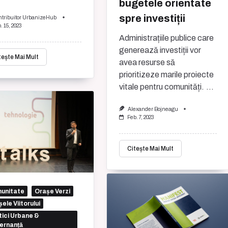
bugetele orientate
spre investiții
ntribuitor UrbanizeHub
. 15, 2023
Administrațiile publice care
generează investiții vor
tește Mai Mult
avea resurse să
prioritizeze marile proiecte
vitale pentru comunități.
...
Alexander Bojneagu
Feb. 7, 2023
Citește Mai Mult
unitate
Orașe Verzi
ele Viitorului
tici Urbane &
ernanță