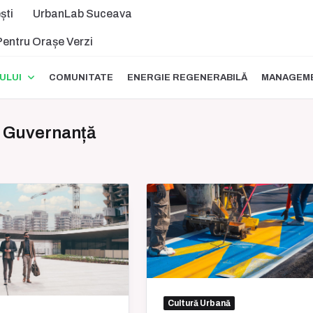
ști
UrbanLab Suceava
 Pentru Orașe Verzi
ULUI
COMUNITATE
ENERGIE REGENERABILĂ
MANAGEME
& Guvernanță
Cultură Urbană