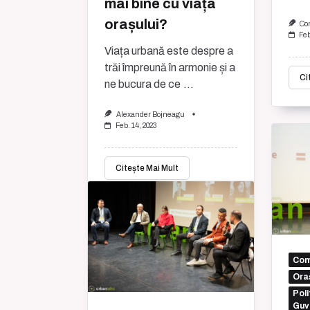
mai bine cu viața
orașului?
Co
Feb
Viața urbană este despre a
trăi împreună în armonie și a
Ci
ne bucura de ce
...
Alexander Bojneagu
Feb. 14, 2023
Citește Mai Mult
Com
Oraș
Poli
Guv