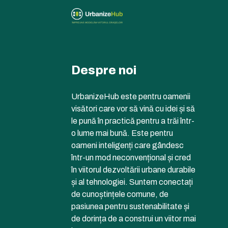
Despre noi
UrbanizeHub este pentru oamenii
visători care vor să vină cu idei și să
le pună în practică pentru a trăi într-
o lume mai bună. Este pentru
oameni inteligenți care gândesc
într-un mod neconvențional și cred
în viitorul dezvoltării urbane durabile
și al tehnologiei. Suntem conectați
de cunoștințele comune, de
pasiunea pentru sustenabilitate și
de dorința de a construi un viitor mai