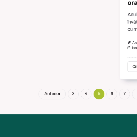
ora
Anul
învă
cu m
Al
Ian
Ci
Anterior
3
4
5
6
7