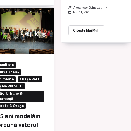
Alexander Bojneagu
Ian. 11, 2023
Citește Mai Mult
unitate
tură Urbană
nimente
Orașe Verzi
ele Viitorului
tici Urbane &
ernanță
iecte & Orașe
 5 ani modelăm
reună viitorul