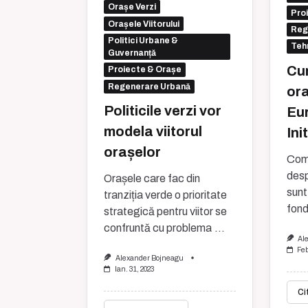
Orașe Verzi
Pro
Orașele Viitorului
Reg
Politici Urbane &
Tehn
Guvernanță
Cu
Proiecte & Orașe
Regenerare Urbană
ora
Politicile verzi vor
Eu
modela viitorul
Ini
orașelor
Comu
desp
Orașele care fac din
sunt 
tranziția verde o prioritate
fond
strategică pentru viitor se
confruntă cu problema
...
Al
Feb
Alexander Bojneagu
Ian. 31, 2023
Ci