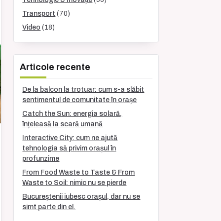
Transport
(70)
Video
(18)
Articole recente
De la balcon la trotuar: cum s-a slăbit
sentimentul de comunitate în orașe
Catch the Sun: energia solară,
înțeleasă la scară umană
Interactive City: cum ne ajută
tehnologia să privim orașul în
profunzime
From Food Waste to Taste & From
Waste to Soil: nimic nu se pierde
Bucureștenii iubesc orașul, dar nu se
simt parte din el.