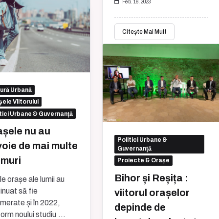
Feb. 16, 2023
Citește Mai Mult
tură Urbană
ele Viitorului
tici Urbane & Guvernanță
șele nu au
Politici Urbane &
oie de mai multe
Guvernanță
umuri
Proiecte & Orașe
Bihor și Reșița :
le orașe ale lumii au
inuat să fie
viitorul orașelor
merate și în 2022,
depinde de
orm noului studiu
...