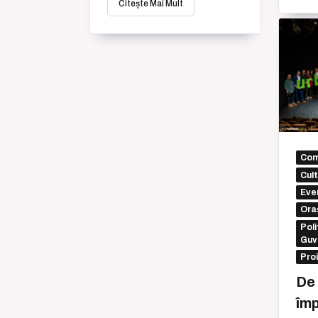
Citește Mai Mult
Com
Cul
Eve
Oraș
Poli
Guv
Pro
De
împ