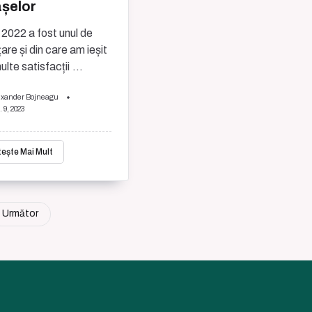
șelor
 2022 a fost unul de
țare și din care am ieșit
ulte satisfacții
...
exander Bojneagu
. 9, 2023
tește Mai Mult
Următor