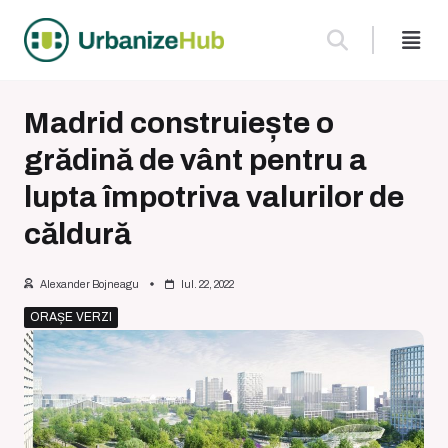
Skip
to
content
Madrid construiește o
grădină de vânt pentru a
lupta împotriva valurilor de
căldură
Alexander Bojneagu
Iul. 22, 2022
ORAȘE VERZI