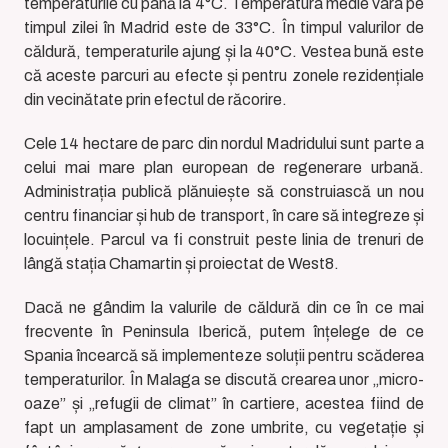
temperaturile cu până la 4°C. Temperatura medie vara pe
timpul zilei în Madrid este de 33°C. În timpul valurilor de
căldură, temperaturile ajung și la 40°C. Vestea bună este
că aceste parcuri au efecte și pentru zonele rezidențiale
din vecinătate prin efectul de răcorire.
Cele 14 hectare de parc din nordul Madridului sunt parte a
celui mai mare plan european de regenerare urbană.
Administrația publică plănuiește să construiască un nou
centru financiar și hub de transport, în care să integreze și
locuințele. Parcul va fi construit peste linia de trenuri de
lângă stația Chamartin și proiectat de West8.
Dacă ne gândim la valurile de căldură din ce în ce mai
frecvente în Peninsula Iberică, putem înțelege de ce
Spania încearcă să implementeze soluții pentru scăderea
temperaturilor. În Malaga se discută crearea unor „micro-
oaze” și „refugii de climat” în cartiere, acestea fiind de
fapt un amplasament de zone umbrite, cu vegetație și