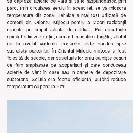
să capteze adierile de vară și să le răspândească prin
parc. Prin circularea aerului în acest fel, se va micșora
temperatura din zonă. Tehnica a mai fost utilizată de
oamenii din Orientul Mijlociu pentru a răcori rezidenții
orașelor pe timpul valurilor de căldură. Prin structurile
spiralate din vegetație, cum ar fi mușchii și ferigile, vântul
de la nivelul vârfurilor copacilor este condus spre
suprafața parcurilor. În Orientul Mijlociu metoda a fost
folosită de secole, dar structurile lor erau ca niște coșuri
de fum amplasate pe acoperișuri și care conduceau
adierile de vânt în case sau în camere de depozitare
subterane. Soluția era foarte eficientă, putând reduce
temperatura cu până la 10°C.