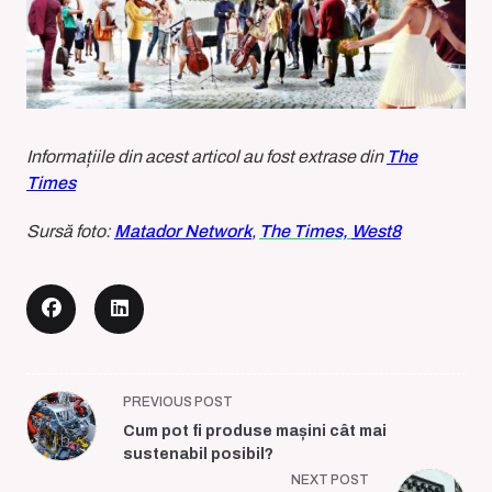
Informațiile din acest articol au fost extrase din
The
Times
Sursă foto:
Matador Network
,
The Times,
West8
<span
PREVIOUS POST
class="nav-
Cum pot fi produse mașini cât mai
subtitle
sustenabil posibil?
screen-
NEXT POST