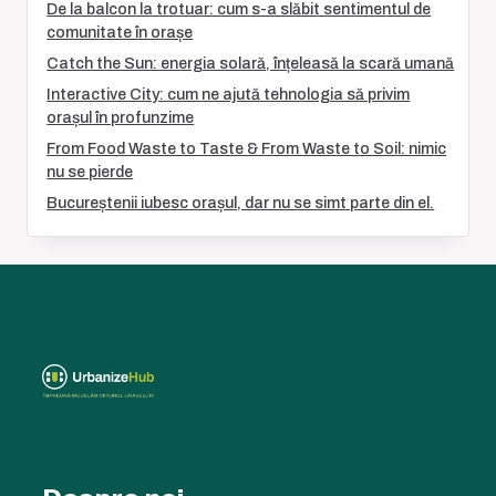
De la balcon la trotuar: cum s-a slăbit sentimentul de
comunitate în orașe
Catch the Sun: energia solară, înțeleasă la scară umană
Interactive City: cum ne ajută tehnologia să privim
orașul în profunzime
From Food Waste to Taste & From Waste to Soil: nimic
nu se pierde
Bucureștenii iubesc orașul, dar nu se simt parte din el.