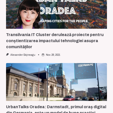
Transilvania IT Cluster derulează proiecte pentru
conștientizarea impactului tehnologiei asupra
comunităților
Alexander Bojneagu
Nov. 28, 2021
UrbanTalks Oradea: Darmstadt, primul oraș digital
din Germania, este un model de bune practici