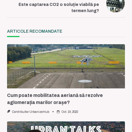
reader-
Este captarea CO2 o soluție viabilă pe
text">Page</span>
termen lung?
ARTICOLE RECOMANDATE
Cum poate mobilitatea aeriană să rezolve
aglomerația marilor orașe?
Contribuitor UrbanizeHub
Oct. 19, 2022